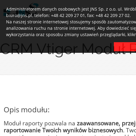
Administratorem danych osobowych jest JNS Sp. z o.o. ul. Wróbl
biuro@jns.pl, telefon: +48 42 209 27 01, fax: +48 42 209 27 02.
Na naszej stronie internetowej stosujemy sposób zautomatyzowa
analizowania ruchu na stronie internetowej. Aby dowiedzieć si
wykorzystania oraz sposobu zmiany ustawień przeglądarki, klik
CRM Vtiger Moduł 
Opis modułu:
Moduł raporty pozwala na
zaawansowane, przej
raportowanie Twoich wyników biznesowych
. Tw