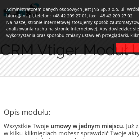
Administratorem danych osobowych jest JNS Sp. z o.o. ul. Wróbl
biuro@jns.pl, telefon: +48 42 209 27 01, fax: +48 42 209 27 02.
Na naszej stronie internetowej stosujemy sposób zautomatyzowa
analizowania ruchu na stronie internetowej. Aby dowiedzieć si
wykorzystania oraz sposobu zmiany ustawień przeglądarki, klik
CRM Vtiger Moduł
Opis modułu:
Wszystkie Twoje
umowy w jednym miejscu
. Już
w kilku kliknięciach możesz sprawdzić Twoje ak