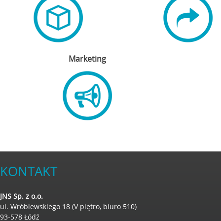
Marketing
KONTAKT
JNS Sp. z o.o.
ul. Wróblewskiego 18 (V piętro, biuro 510)
93-578 Łódź