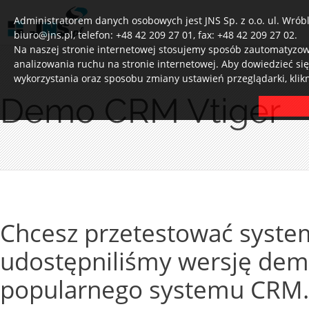
Administratorem danych osobowych jest JNS Sp. z o.o. ul. Wróbl
biuro@jns.pl, telefon: +48 42 209 27 01, fax: +48 42 209 27 02.
Na naszej stronie internetowej stosujemy sposób zautomatyzowa
analizowania ruchu na stronie internetowej. Aby dowiedzieć si
wykorzystania oraz sposobu zmiany ustawień przeglądarki, klik
Demo CRM Vtiger
Chcesz przetestować system
udostępniliśmy wersję dem
popularnego systemu CRM.