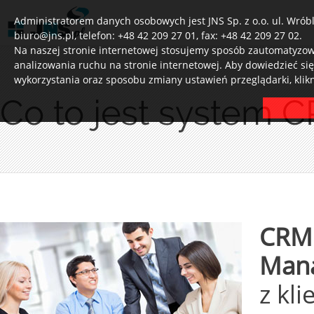
Administratorem danych osobowych jest JNS Sp. z o.o. ul. Wróbl
biuro@jns.pl, telefon: +48 42 209 27 01, fax: +48 42 209 27 02.
Na naszej stronie internetowej stosujemy sposób zautomatyzowa
analizowania ruchu na stronie internetowej. Aby dowiedzieć si
wykorzystania oraz sposobu zmiany ustawień przeglądarki, klik
Co to jest system
CRM 
Man
z kl