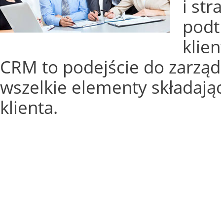
i str
podt
klie
CRM to podejście do zarząd
wszelkie elementy składaj
klienta.