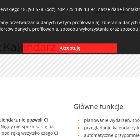
wskiego 18, (93-578 Łódź), NIP 725-189-13-94, nasze dane kontaktow
Systemy CRM
V
ny przetwarzania danych (w tym profilowania), zbierania danych st
iorców danych, profilowania, sposobu wykorzystania oraz sposobu z
 Kalendarz
Akceptuję
Główne funkcje:
alendarz nie pozwoli Ci
planowanie wydarzeń, spo
 Nigdy nie spóźnisz się na
przeglądanie kalendarzy i
l pod ręką wszytsko czego Ci
automatyczne przypomnie