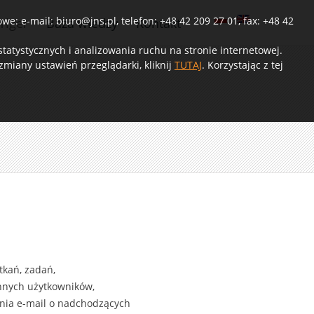
e: e-mail: biuro@jns.pl, telefon: +48 42 209 27 01, fax: +48 42
Tiger
Baza wiedzy
Kontakt
atystycznych i analizowania ruchu na stronie internetowej.
miany ustawień przeglądarki, kliknij
TUTAJ
. Korzystając z tej
tkań, zadań,
nnych użytkowników,
nia e-mail o nadchodzących