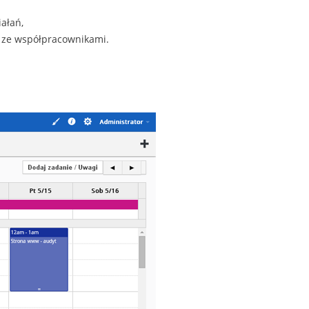
iałań,
y ze współpracownikami.