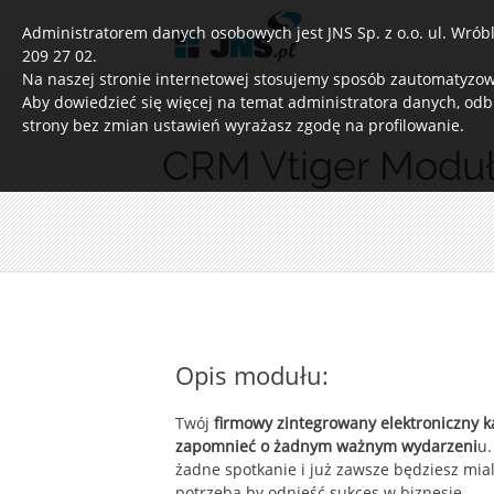
Administratorem danych osobowych jest JNS Sp. z o.o. ul. Wróble
209 27 02.
Na naszej stronie internetowej stosujemy sposób zautomatyzowa
Aby dowiedzieć się więcej na temat administratora danych, odb
strony bez zmian ustawień wyrażasz zgodę na profilowanie.
CRM Vtiger Moduł
Opis modułu:
Twój
firmowy zintegrowany elektroniczny k
zapomnieć o żadnym ważnym wydarzeni
u.
żadne spotkanie i już zawsze będziesz mia
potrzeba by odnieść sukces w biznesie.