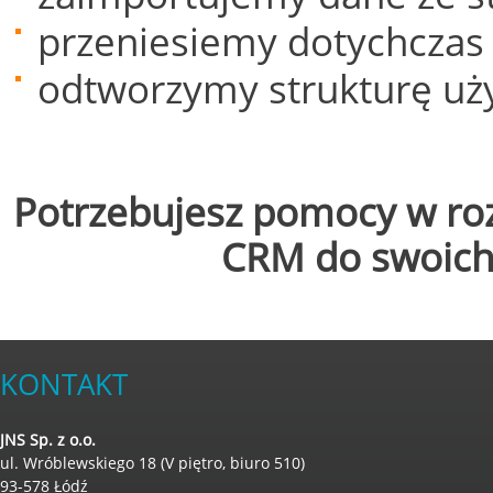
przeniesiemy dotychczas
odtworzymy strukturę uży
Potrzebujesz pomocy w ro
CRM do swoich 
KONTAKT
JNS Sp. z o.o.
ul. Wróblewskiego 18 (V piętro, biuro 510)
93-578 Łódź