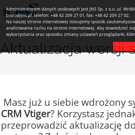
Administratorem danych osobowych jest JNS Sp. z o.o. ul. Wróbl
biuro@jns.pl, telefon: +48 42 209 27 01, fax: +48 42 209 27 02.
Na naszej stronie internetowej stosujemy sposób zautomatyzowa
analizowania ruchu na stronie internetowej. Aby dowiedzieć si
wykorzystania oraz sposobu zmiany ustawień przeglądarki, klik
Aktualizacja wersj
Masz już u siebie wdrożony 
CRM Vtiger
? Korzystasz jednak
przeprowadzić aktualizację do