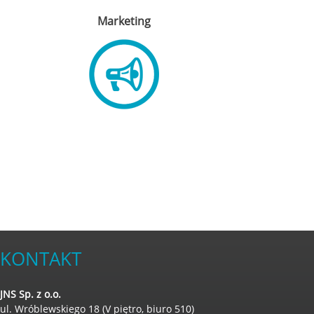
Marketing
KONTAKT
JNS Sp. z o.o.
ul. Wróblewskiego 18 (V piętro, biuro 510)