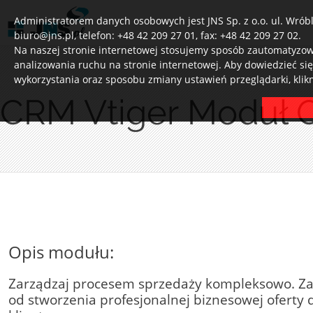
Administratorem danych osobowych jest JNS Sp. z o.o. ul. Wróbl
biuro@jns.pl, telefon: +48 42 209 27 01, fax: +48 42 209 27 02.
Na naszej stronie internetowej stosujemy sposób zautomatyzowa
analizowania ruchu na stronie internetowej. Aby dowiedzieć si
wykorzystania oraz sposobu zmiany ustawień przeglądarki, klik
CRM Vtiger Moduł O
Opis modułu:
Zarządzaj procesem sprzedaży kompleksowo. Za
od stworzenia profesjonalnej biznesowej oferty 