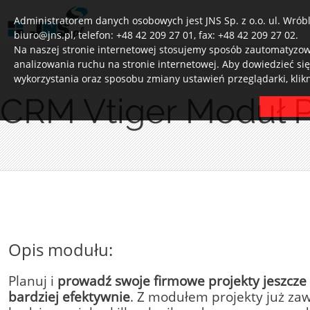
Administratorem danych osobowych jest JNS Sp. z o.o. ul. Wróbl
biuro@jns.pl, telefon: +48 42 209 27 01, fax: +48 42 209 27 02.
Na naszej stronie internetowej stosujemy sposób zautomatyzowa
analizowania ruchu na stronie internetowej. Aby dowiedzieć si
wykorzystania oraz sposobu zmiany ustawień przeglądarki, klik
CRM Vtiger Moduł P
Opis modułu:
Planuj i
prowadź swoje firmowe projekty jeszcze
bardziej efektywnie
. Z modułem projekty już za