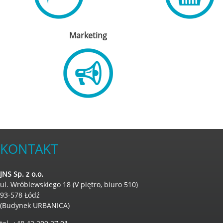
Marketing
KONTAKT
JNS Sp. z o.o.
ul. Wróblewskiego 18 (V piętro, biuro 510)
93-578 Łódź
(Budynek URBANICA)