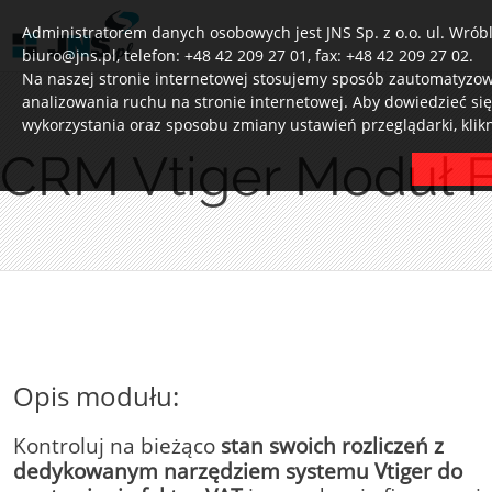
Administratorem danych osobowych jest JNS Sp. z o.o. ul. Wróbl
biuro@jns.pl, telefon: +48 42 209 27 01, fax: +48 42 209 27 02.
Na naszej stronie internetowej stosujemy sposób zautomatyzowa
analizowania ruchu na stronie internetowej. Aby dowiedzieć si
wykorzystania oraz sposobu zmiany ustawień przeglądarki, klik
CRM Vtiger Moduł F
Opis modułu:
Kontroluj na bieżąco
stan swoich rozliczeń z
dedykowanym narzędziem systemu Vtiger do