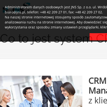
Administratorem danych osobowych jest JNS Sp. z o.o. ul. Wróbl
biuro@jns.pl, telefon: +48 42 209 27 01, fax: +48 42 209 27 02.
Na naszej stronie internetowej stosujemy sposób zautomatyzowa
analizowania ruchu na stronie internetowej. Aby dowiedzieć si
wykorzystania oraz sposobu zmiany ustawień przeglądarki, klik
Co to jest system
CRM 
Man
z kl