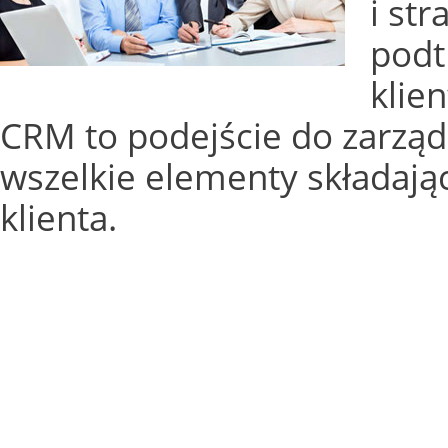
i str
podt
klie
CRM to podejście do zarząd
wszelkie elementy składaj
klienta.