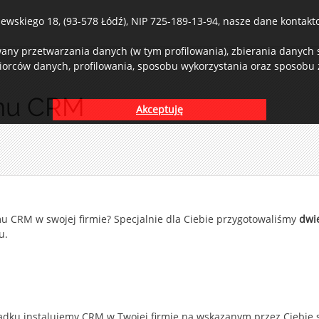
wskiego 18, (93-578 Łódź), NIP 725-189-13-94, nasze dane kontaktow
ny przetwarzania danych (w tym profilowania), zbierania danych st
iorców danych, profilowania, sposobu wykorzystania oraz sposobu z
emu CRM
Akceptuję
u CRM w swojej firmie? Specjalnie dla Ciebie przygotowaliśmy
dwi
su.
dku instalujemy CRM w Twojej firmie na wskazanym przez Ciebie s