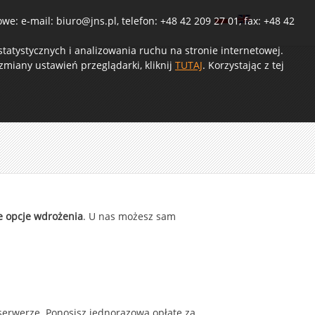
e: e-mail: biuro@jns.pl, telefon: +48 42 209 27 01, fax: +48 42
atystycznych i analizowania ruchu na stronie internetowej.
miany ustawień przeglądarki, kliknij
TUTAJ
. Korzystając z tej
e opcje wdrożenia
. U nas możesz sam
erwerze. Ponosisz jednorazową opłatę za