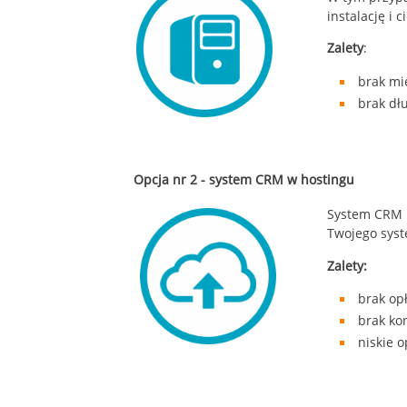
instalację i
Zalety
:
brak mi
brak dł
Opcja nr 2 - system CRM w hostingu
System CRM i
Twojego sys
Zalety:
brak opł
brak ko
niskie o