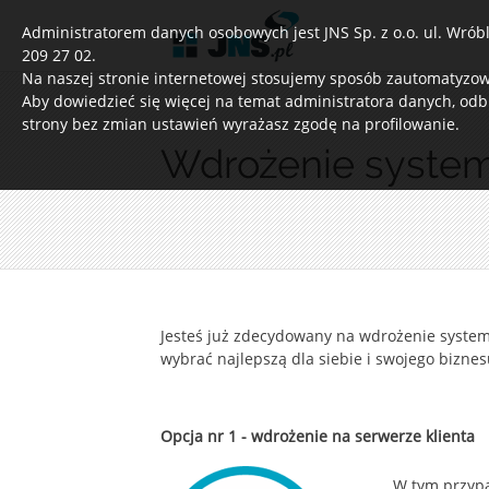
Administratorem danych osobowych jest JNS Sp. z o.o. ul. Wróble
209 27 02.
Na naszej stronie internetowej stosujemy sposób zautomatyzowa
Aby dowiedzieć się więcej na temat administratora danych, odb
strony bez zmian ustawień wyrażasz zgodę na profilowanie.
Wdrożenie syst
Jesteś już zdecydowany na wdrożenie system
wybrać
najlepszą dla siebie i swojego bizne
Opcja nr 1 - wdrożenie na serwerze klienta
W tym przypa