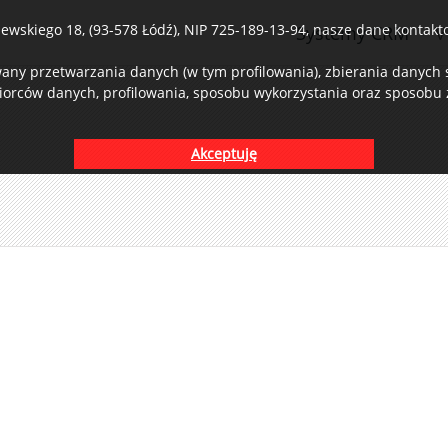
wskiego 18, (93-578 Łódź), NIP 725-189-13-94, nasze dane kontaktow
Systemy CRM
V
ny przetwarzania danych (w tym profilowania), zbierania danych st
iorców danych, profilowania, sposobu wykorzystania oraz sposobu z
Akceptuję