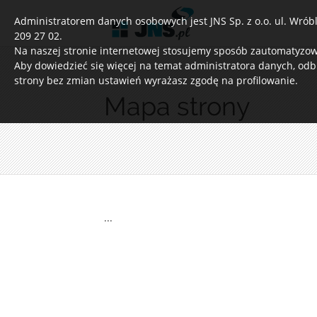
Administratorem danych osobowych jest JNS Sp. z o.o. ul. Wróble
209 27 02.
Na naszej stronie internetowej stosujemy sposób zautomatyzowa
Aby dowiedzieć się więcej na temat administratora danych, odb
strony bez zmian ustawień wyrażasz zgodę na profilowanie.
Mapa strony
...