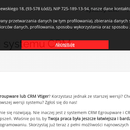
wskiego 18, (93-578 Łódź), NIP 725-189-13-94, nasze dane kontaktow
Systemy CRM
V
ny przetwarzania danych (w tym profilowania), zbierania danych st
iorców danych, profilowania, sposobu wykorzystania oraz sposobu z
sji systemu CRM
Akceptuję
oupware lub CRM Vtiger
? Korzystasz jednak ze starszej wersji? Ch
wszej wersji systemu? Zgłoś się do nas!
ie się rozwijają. Nie inaczej jest z systemem CRM Egroupware i C
pszeń. Właśnie po to, by
Twoja praca była jeszcze łatwiejsza i bard
ogramowaniu. Skorzystaj już teraz z pełni możliwości najnowszych