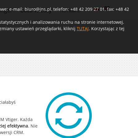
e: e-mail: biuro@jns.pl, telefon: +48 42 209 27 01, fax: +48 42
Tiger
Baza wiedzy
Kontakt
atystycznych i analizowania ruchu na stronie internetowej.
miany ustawień przeglądarki, kliknij
TUTAJ
. Korzystając z tej
ciałabyś
RM Vtiger. Każda
ziej efektywna
. Nie
 wersji CRM.