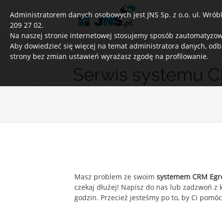
Administratorem danych osobowych jest JNS Sp. z o.o. ul. Wróble
209 27 02.
Na naszej stronie internetowej stosujemy sposób zautomatyzowa
Aby dowiedzieć się więcej na temat administratora danych, odb
strony bez zmian ustawień wyrażasz zgodę na profilowanie.
Serwis systemu
Masz problem ze swoim
systemem CRM Egro
czekaj dłużej! Napisz do nas lub zadzwoń
godzin. Przecież jesteśmy po to, by Ci pomóc