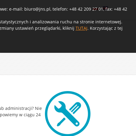
e: e-mail: biuro@jns.pl, telefon: +48 42 209 27 01, fax: +48 42
atystycznych i analizowania ruchu na stronie internetowej.
miany ustawień przeglądarki, kliknij
TUTAJ
. Korzystając z tej
ub administracji? Nie
dpowiemy w ciągu 24