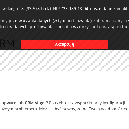
wskiego 18, (93-578 Łódź), NIP 725-189-13-94, nasze dane kontaktow
ny przetwarzania danych (w tym profilowania), zbierania danych st
iorców danych, profilowania, sposobu wykorzystania oraz sposobu z
 CRM
Akceptuję
upware lub CRM Vtiger
? Potrzebujesz wsparcia przy konfiguracji l
 z każdym problemem. Możesz być pewny, że na Twoją wiadomość o
.