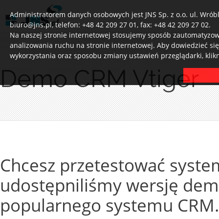
Administratorem danych osobowych jest JNS Sp. z o.o. ul. Wróbl
biuro@jns.pl, telefon: +48 42 209 27 01, fax: +48 42 209 27 02.
Na naszej stronie internetowej stosujemy sposób zautomatyzowa
analizowania ruchu na stronie internetowej. Aby dowiedzieć si
wykorzystania oraz sposobu zmiany ustawień przeglądarki, klik
Demo CRM Vtiger
Chcesz przetestować system
udostępniliśmy wersję dem
popularnego systemu CRM.