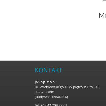
M
KONTAKT
JNS Sp. z o.o.
ul. Wróblewskiego 18 (V piętro, biuro 510)
93-578 Łódź
(Budynek URBANICA)
tel. +48 42 209 27 01