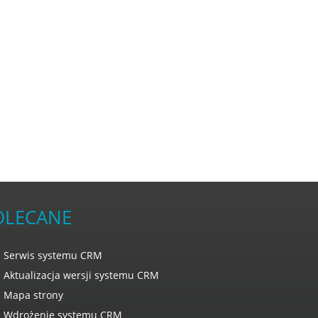
OLECANE
Serwis systemu CRM
Aktualizacja wersji systemu CRM
Mapa strony
Wdrożenie systemu CRM