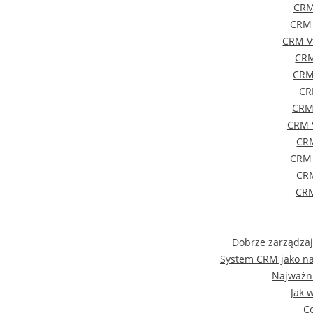
CRM
CRM 
CRM Vt
CRM
CRM
CR
CRM 
CRM 
CR
CRM 
CRM
CRM
Dobrze zarządza
System CRM jako na
Najważn
Jak 
C