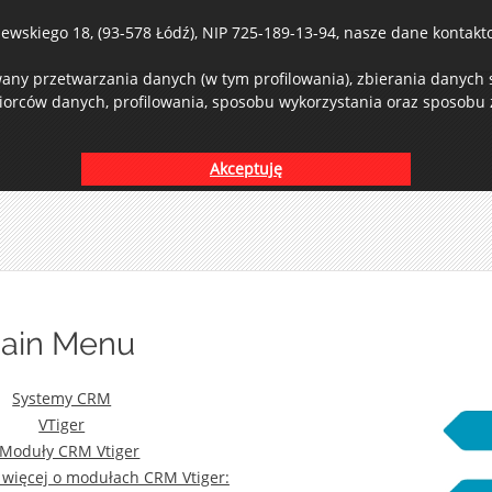
wskiego 18, (93-578 Łódź), NIP 725-189-13-94, nasze dane kontaktow
ny przetwarzania danych (w tym profilowania), zbierania danych st
iorców danych, profilowania, sposobu wykorzystania oraz sposobu z
Akceptuję
ain Menu
Systemy CRM
VTiger
Moduły CRM Vtiger
 więcej o modułach CRM Vtiger: