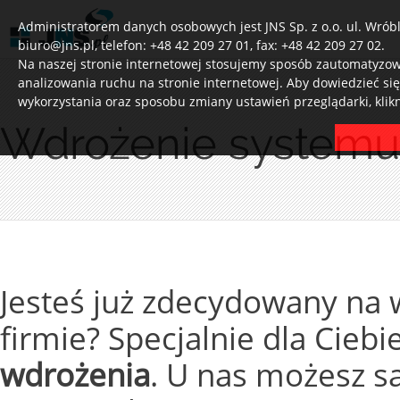
Administratorem danych osobowych jest JNS Sp. z o.o. ul. Wróbl
biuro@jns.pl, telefon: +48 42 209 27 01, fax: +48 42 209 27 02.
Na naszej stronie internetowej stosujemy sposób zautomatyzowa
analizowania ruchu na stronie internetowej. Aby dowiedzieć si
wykorzystania oraz sposobu zmiany ustawień przeglądarki, klik
Wdrożenie syste
Jesteś już zdecydowany na
firmie? Specjalnie dla Cieb
wdrożenia
. U nas możesz 