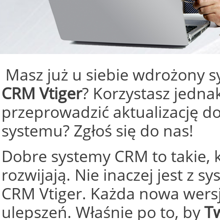
Masz już u siebie wdrożony 
CRM
CRM Vtiger
? Korzystasz jednak
przeprowadzić aktualizację do
CUSTOMER RELATIONSHIP MANAGEMENT
systemu? Zgłoś się do nas!
czytaj więcej >>
Dobre systemy CRM to takie, 
rozwijają. Nie inaczej jest z
CRM
CRM Vtiger. Każda nowa wersj
ulepszeń. Właśnie po to, by
Tw
CUSTOMER RELATIONSHIP MANAGEMENT