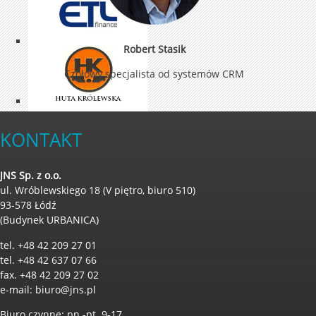
Robert Stasik
Czołowy specjalista od systemów CRM
KONTAKT
JNS Sp. z o.o.
ul. Wróblewskiego 18 (V piętro, biuro 510)
93-578 Łódź
(Budynek URBANICA)
tel. +48 42 209 27 01
tel. +48 42 637 07 66
fax. +48 42 209 27 02
e-mail:
biuro@jns.pl
Biuro czynne: pn.-pt. 9-17