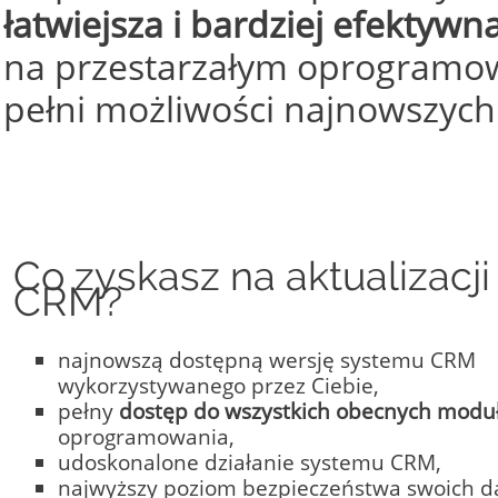
łatwiejsza i bardziej efektywn
czytaj więcej >>
© Free
Joomla! 3 Modules
- by
VinaGecko.com
na przestarzałym oprogramowa
pełni możliwości najnowszych
Co zyskasz na aktualizacji
CRM?
najnowszą dostępną wersję systemu CRM
wykorzystywanego przez Ciebie,
pełny
dostęp do wszystkich obecnych modu
oprogramowania,
udoskonalone działanie systemu CRM,
najwyższy poziom bezpieczeństwa swoich 