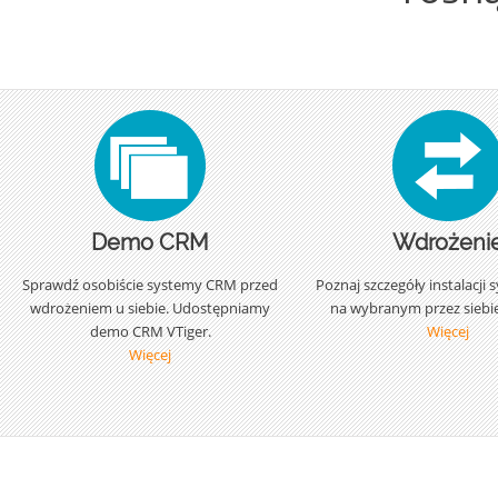
Demo CRM
Wdrożeni
Sprawdź osobiście systemy CRM przed
Poznaj szczegóły instalacj
wdrożeniem u siebie. Udostępniamy
na wybranym przez siebie
demo CRM VTiger.
Więcej
Więcej