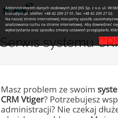
Administratorem danych osobowych jest JNS Sp. z o.o. ul. Wróbl
biuro@jns.pl, telefon: +48 42 209 27 01, fax: +48 42 209 27 02.
Na naszej stronie internetowej stosujemy sposób zautomatyzowa
analizowania ruchu na stronie internetowej. Aby dowiedzieć si
wykorzystania oraz sposobu zmiany ustawień przeglądarki, klik
Serwis systemu C
Masz problem ze swoim
syst
CRM Vtiger
? Potrzebujesz wspa
administracji? Nie czekaj dłu