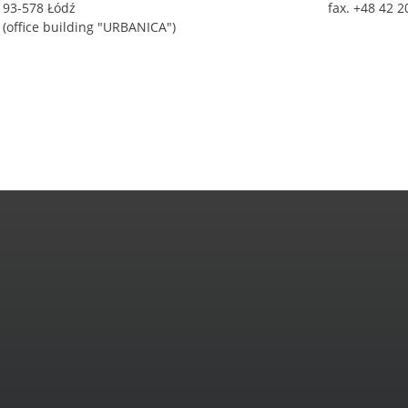
93-578 Łódź
fax. +48 42 2
(office building "URBANICA")