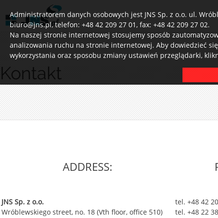
Administratorem danych osobowych jest JNS Sp. z o.o. ul. Wróbl
biuro@jns.pl, telefon: +48 42 209 27 01, fax: +48 42 209 27 02.
Na naszej stronie internetowej stosujemy sposób zautomatyzowa
analizowania ruchu na stronie internetowej. Aby dowiedzieć si
wykorzystania oraz sposobu zmiany ustawień przeglądarki, klik
Kontakt
ADDRESS:
JNS Sp. z o.o.
tel. +48 42 2
Wróblewskiego street, no. 18 (Vth floor, office 510)
tel. +48 22 3