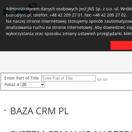
Administratorem danych osobowych jest JNS Sp. z o.o. ul. Wróbl
biuro@jns.pl, telefon: +48 42 209 27 01, fax: +48 42 209 27 02.
Na naszej stronie internetowej stosujemy sposób zautomatyzowa
analizowania ruchu na stronie internetowej. Aby dowiedzieć si
wykorzystania oraz sposobu zmiany ustawień przeglądarki, klik
Enter Part of Title
Pokaż #
BAZA CRM PL